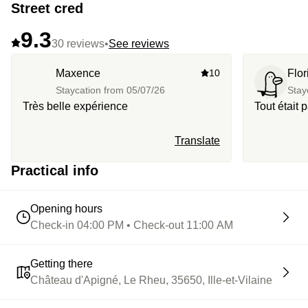
Street cred
9.3
30 reviews
•
See reviews
Maxence
10
Flor
Staycation from
05/07/26
Stay
Très belle expérience
Tout était p
Translate
Practical info
Opening hours
Check-in 04:00 PM • Check-out 11:00 AM
Getting there
Château d'Apigné, Le Rheu, 35650, Ille-et-Vilaine