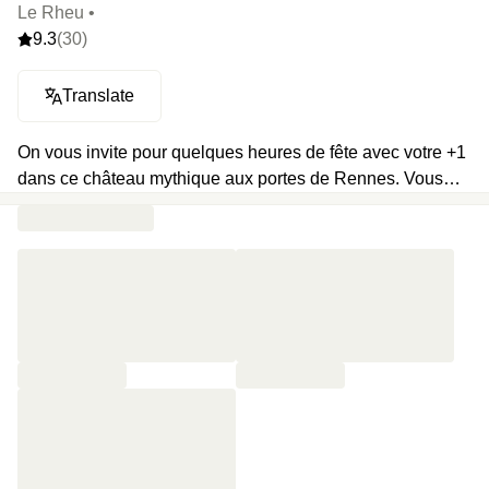
Le Rheu •
9.3
(30)
Translate
On vous invite pour quelques heures de fête avec votre +1
dans ce château mythique aux portes de Rennes. Vous
pourrez y accéder à vélo rapidement depuis le centre-ville
en longeant la Vilaine puis en traversant l’allée de chênes
centenaires qui mène vers cette bâtisse du 19e siècle. Un
domaine de 10ha d’étangs et de forêts, du calme, un
restaurant gastronomique, des dorures et des lits à
baldaquin : ici tout est sublime, comme les petit-déjeuners
du lendemain.