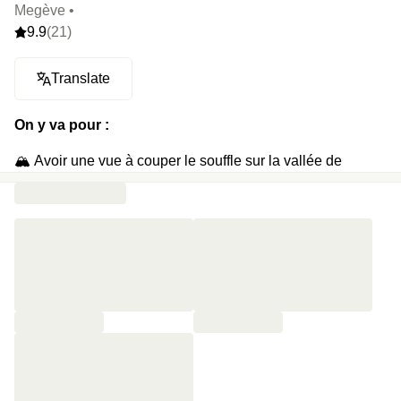
Megève •
9.9
(21)
Translate
On y va pour :
🏔 Avoir une vue à couper le souffle sur la vallée de
Megève et ses montagnes alentours
🥰 Reprendre sa respiration et découvrir une jolie
chambre à l'esprit chalet
🐶 Pouvoir venir avec sa petite boule de poil
🏞 Avoir la bonne surprise de voir qu’on a uniquement
sélectionné celles avec balcon, toujours avec cette vue
dingue
🌋 Enfiler un peignoir et tester sa résistance dans le sauna