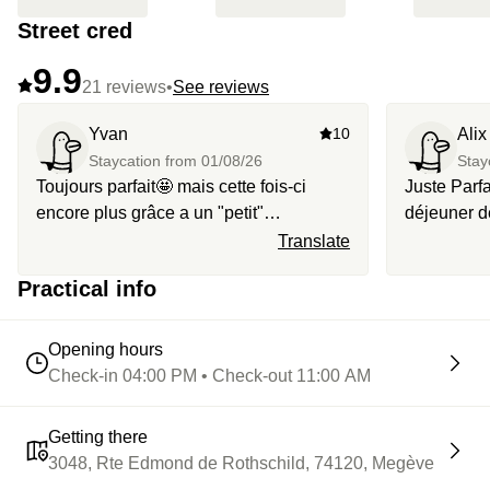
Street cred
9.9
21 reviews
•
See reviews
Yvan
10
Alix
Staycation from
01/08/26
Stay
Toujours parfait🤩 mais cette fois-ci
Juste Parfa
encore plus grâce a un "petit"
déjeuner d
surclassement 😉
Translate
Practical info
Opening hours
Check-in 04:00 PM • Check-out 11:00 AM
Getting there
3048, Rte Edmond de Rothschild, 74120, Megève