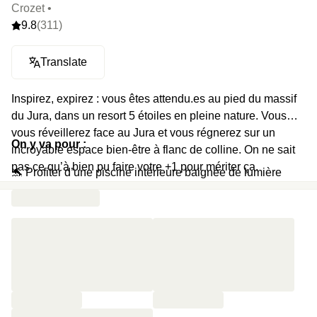
Crozet •
9.8
(311)
Translate
Inspirez, expirez : vous êtes attendu.es au pied du massif
du Jura, dans un resort 5 étoiles en pleine nature. Vous
vous réveillerez face au Jura et vous régnerez sur un
On y va pour :
incroyable espace bien-être à flanc de colline. On ne sait
pas ce qu’à bien pu faire votre +1 pour mériter ça.
🐬 Profiter d’une piscine intérieure baignée de lumière
naturelle et longue de 17 mètres
🛁 Buller dans un jacuzzi avec vue
🌋 Se ressourcer dans les chaudes vapeurs d’un hammam
🔥 Profiter d’un sauna en intérieur et en extérieur
❄ Tester le chaud/froid cher à la culture scandinave en