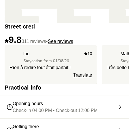
💆‍♀️ Jouer pleinement la carte du bien-être avec un
massage relaxant
(en add-on)
💐 Se réserver un accueil parfumé avec un bouquet de
Street cred
fleurs fraîches en chambre
(en add-on)
9.8
311 reviews
•
See reviews
lou
10
Mat
Staycation from
01/08/26
Stay
Rien à redire tout était parfait !
Très belle 
Translate
Practical info
Opening hours
Check-in 04:00 PM • Check-out 12:00 PM
Getting there