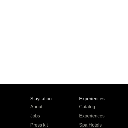
Staycation
Experiences
About
Catalog
Jobs
Experiences
Press kit
Spa Hotels