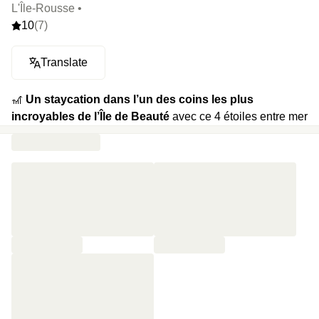
L'Île-Rousse •
10
(7)
Translate
🎢
Un staycation dans l’un des coins les plus
incroyables de l’Île de Beauté
avec ce 4 étoiles entre mer
et montagne à l’Île Rousse. Vous serez magnifiques et
détendus à deux pas de la plage dans l’un des plus gros
spas de Balagne.
🍿
Votre programme :
bain de soleil sur la plage, piscine
intérieure, sauna, hammam, jacuzzi, et petit dej’ de
princesse le lendemain matin.
⭐️
Le highlight :
il y a deux suites sur le rooftop avec un
jacuzzi dans chaque, just sayin’…
🔥
Et en extra,
massage relaxant d’1 heure, pétales de