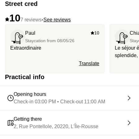
Street cred
10
7 reviews
•
See reviews
Paul
10
Chi
Staycation from
08/05/26
Stay
Extraordinaire
Le séjour é
splendide,
petit-déjeu
Translate
Très belle
Practical info
Opening hours
Check-in 03:00 PM • Check-out 11:00 AM
Getting there
2, Rue Pontellole, 20220, L'Île-Rousse