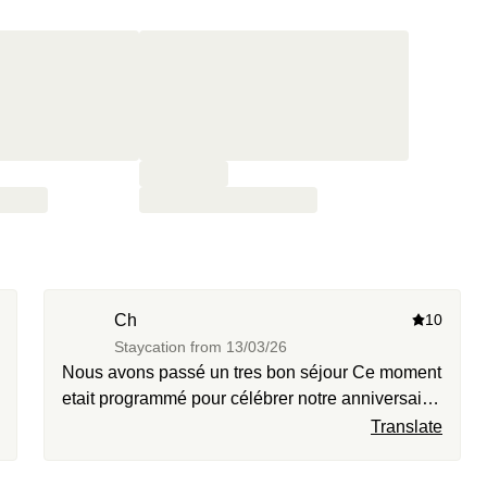
Ch
10
Staycation from
13/03/26
Nous avons passé un tres bon séjour Ce moment
etait programmé pour célébrer notre anniversaire
de mariage. Nous aurions apprécié une petite
Translate
attention particulière pour cette occasion. A part
ce détail, l hotel etait tres bien, ainsi que le SPA.