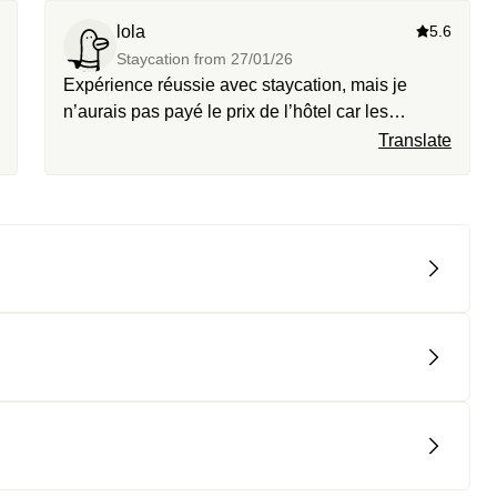
lola
5.6
Staycation from
27/01/26
Expérience réussie avec staycation, mais je
n’aurais pas payé le prix de l’hôtel car les
prestations ne sont pas dignes d’un 4 étoiles.
Translate
Accueil de l’hôte froid, parfois un sentiment
d’amateurisme. Professionnalisme et gentillesse
du spa