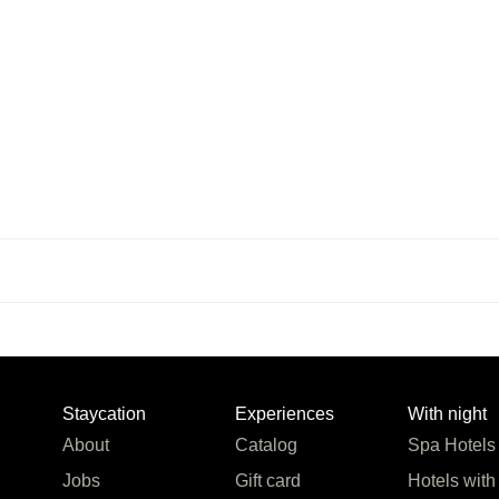
Staycation
Experiences
With night
About
Catalog
Spa Hotels
Jobs
Gift card
Hotels with