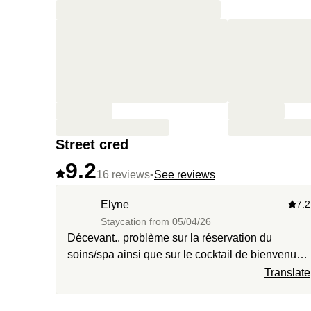
Street cred
9.2
16 reviews
•
See reviews
Elyne
7.2
Staycation from
05/04/26
Décevant.. problème sur la réservation du
soins/spa ainsi que sur le cocktail de bienvenu…
La chambre n’étais pas super propre au prix je
Translate
suis un peu déçue. Cependant le petit déjeuner
était excellent.