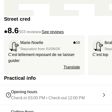
Street cred
8.6
503 reviews
•
See reviews
Marie-Noelle
10
Ibr
Staycation from
01/08/26
Stay
C'est tellement reposant de se laisser
C’est top
guider
Translate
Practical info
Opening hours
Check-in 03:00 PM • Check-out 12:00 PM
Getting there