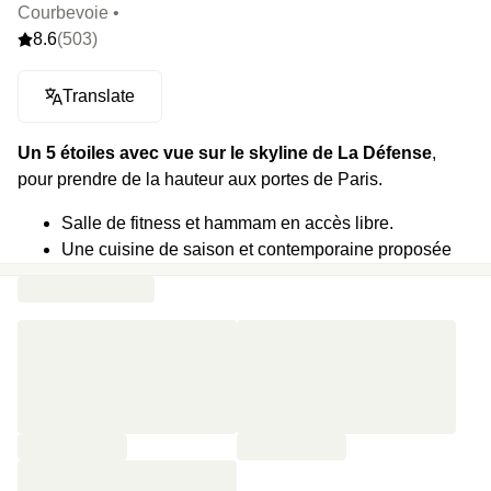
Courbevoie •
8.6
(503)
Translate
Un 5 étoiles avec vue sur le skyline de La Défense
,
pour prendre de la hauteur aux portes de Paris.
Salle de fitness et hammam en accès libre.
Une cuisine de saison et contemporaine proposée
au restaurant de l'hotel le Quinte & Sens.
Chambres avec literie Pullman Bed, pour des nuits
tout en confort.