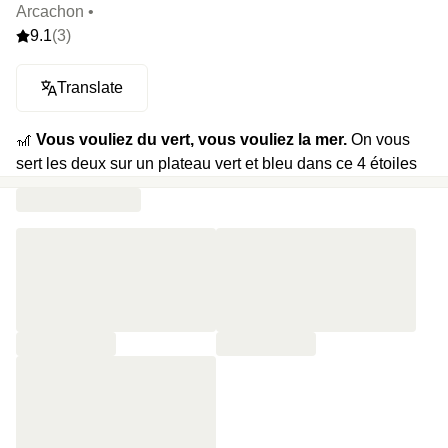
Arcachon •
9.1
(3)
Translate
🎢
Vous vouliez du vert, vous vouliez la mer.
On vous
sert les deux sur un plateau vert et bleu dans ce 4 étoiles
et son jardin magique suspendu face au bassin
d’Arcachon.
🍿
Votre programme :
chambre avec lit king size, sauna
Vitaltech, petit-déjeuner et late check-out.
⭐️
Le highlight :
l’hôtel n’est qu’à quelques pas du casino
d’Arcachon. Faites vos jeux, mais faites les bien.
🔥
Et plein d’extras :
des bouteilles de vin, des bouteilles
de champagne en room-service…