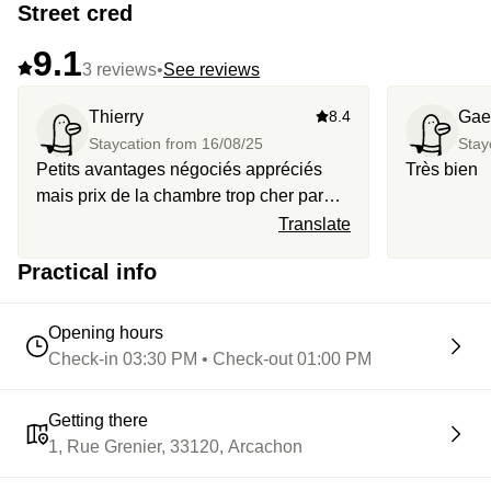
Street cred
9.1
3 reviews
•
See reviews
Thierry
8.4
Gae
Staycation from
16/08/25
Stay
Petits avantages négociés appréciés
Très bien
mais prix de la chambre trop cher par
rapport aux qualité des prestations
Translate
proposées par l’hôtel.
Practical info
Opening hours
Check-in 03:30 PM • Check-out 01:00 PM
Getting there
1, Rue Grenier, 33120, Arcachon