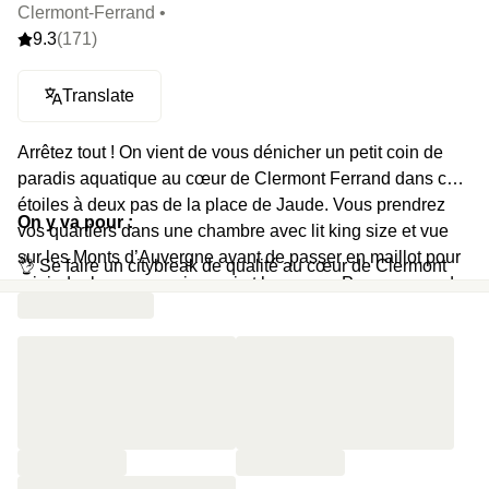
Clermont-Ferrand •
9.3
(171)
Translate
Arrêtez tout ! On vient de vous dénicher un petit coin de
paradis aquatique au cœur de Clermont Ferrand dans ce 4
étoiles à deux pas de la place de Jaude. Vous prendrez
On y va pour :
vos quartiers dans une chambre avec lit king size et vue
sur les Monts d’Auvergne avant de passer en maillot pour
👌 Se faire un citybreak de qualité au cœur de Clermont
rejoindre le spa avec jacuzzi et hammam. Pensez quand
Ferrand
même à vous rhabiller avant d’aller siroter du champagne
devant l’aquarium du bar.
👀 Profiter d’une vue superbe sur les Monts d’Auvergne
depuis la chambre
🐬 Profiter du jacuzzi avec son +1
🧖‍♀️ Faire une escale sans concessions au hammam