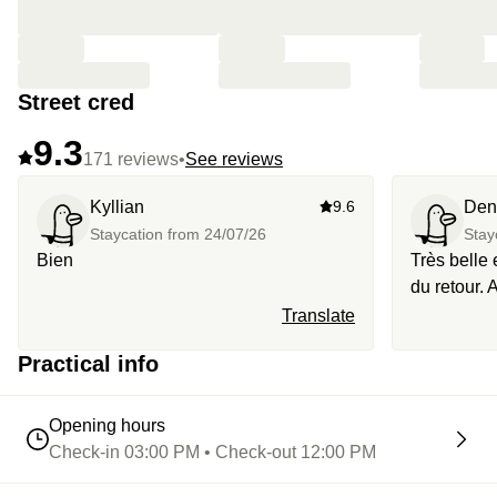
Street cred
9.3
171 reviews
•
See reviews
Kyllian
9.6
Den
Staycation from
24/07/26
Stay
Bien
Très belle
du retour. 
hammam, b
Translate
champagne 
Practical info
après 6 he
Opening hours
Check-in 03:00 PM • Check-out 12:00 PM