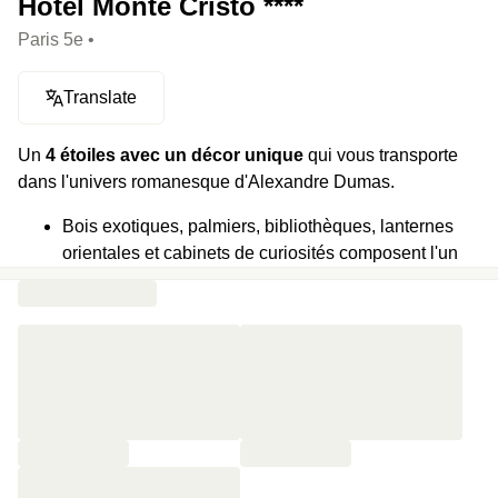
Hôtel Monte Cristo ****
Paris 5e •
Translate
Un
4 étoiles avec un décor unique
qui vous transporte
dans l'univers romanesque d'Alexandre Dumas.
Bois exotiques, palmiers, bibliothèques, lanternes
orientales et cabinets de curiosités composent l'un
des
décors les plus immersifs de Paris.
Le Bar 1802
rassemble plus de 1 600 rhums ouverts
à la dégustation.
Chambres et suites ressemblent à des pièces
secrètes
d'un navire, remplies d'objets et de détails
évoquant les grandes expéditions du XIXᵉ siècle.