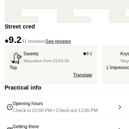
Street cred
9.2
41 reviews
•
See reviews
Sweety
9.2
Krys
Staycation from
01/01/26
Stay
Top
L'impressio
Translate
Practical info
Opening hours
Check-in 02:00 PM • Check-out 12:00 PM
Getting there