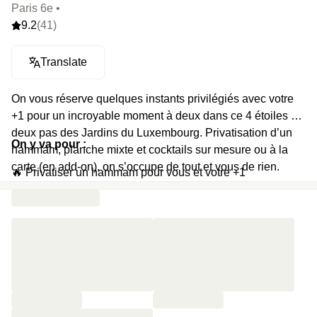
Paris 6e •
9.2
(41)
Translate
On vous réserve quelques instants privilégiés avec votre
+1 pour un incroyable moment à deux dans ce 4 étoiles à
deux pas des Jardins du Luxembourg. Privatisation d’un
On y va pour :
hammam, planche mixte et cocktails sur mesure ou à la
carte (en add-on), on s’occupe de tout et vous de rien.
🔥 Privatiser un hammam pour vous et votre +1
💆 Profiter chacun son tour d’un massage relaxant de
30mn
(en add-on)
🥘 Profiter d’une planche mixte à partager
(en add-on)
🍹 Trinquer à ce moment magique avec deux cocktails
(en
add-on)