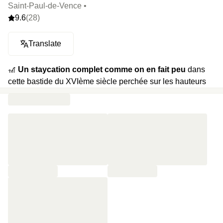
Saint-Paul-de-Vence •
9.6
(28)
Translate
🎢
Un staycation complet comme on en fait peu
dans
cette bastide du XVIème siècle perchée sur les hauteurs
de Saint-Paul-de-Vence. On vous a réservé un programme
5 étoiles avec une visite personnalisée d’une parfumerie et
une dégustation de vins entre les vieilles pierres, les
multiples œuvres d’art et les cyprès. Remontez les ruelles
pavées, suivez le guide et prenez votre temps, late check-
out oblige.
⭐️
Le highlight :
La vue à couper le souffle sur la vallée.