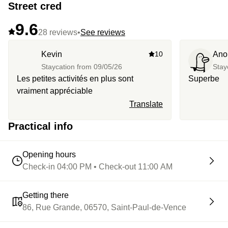
Street cred
9.6
28 reviews
•
See reviews
Kevin
10
Ano
Staycation from
09/05/26
Stay
Les petites activités en plus sont
Superbe
vraiment appréciable
Translate
Practical info
Opening hours
Check-in 04:00 PM • Check-out 11:00 AM
Getting there
86, Rue Grande, 06570, Saint-Paul-de-Vence