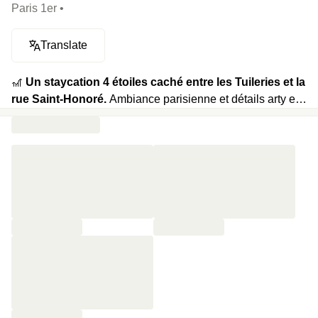
Paris 1er •
Translate
🎢
Un staycation 4 étoiles caché entre les Tuileries et la
rue Saint-Honoré.
Ambiance parisienne et détails arty en
clin d’œil aux musées voisins, certaines chambres ont
même un balcon avec vue sur les toits. Le soir, direction la
mezzanine avec le salon bibliothèque, pour déguster une
bouteille de vin. Le lendemain, petit déjeuner buffet sous
les arcs voutés d’origine.