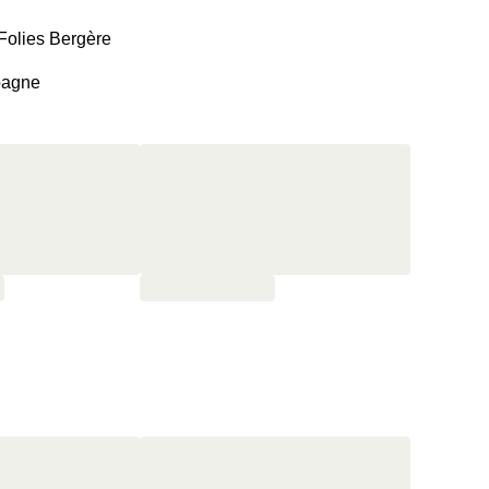
 Folies Bergère
pagne
éjeuner au lit avec œufs brouillés, bacon, saucisses,
es, granola Supernature, boissons chaudes et jus de fruits