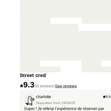
Street cred
9.3
50 reviews
•
See reviews
charlotte
9.6
Staycation from
19/04/26
Super ! Je referai l’expérience de réserver par