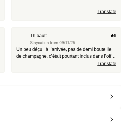
Translate
Thibault
8
Staycation from
09/11/25
Un peu déçu : à l’arrivée, pas de demi bouteille
de champagne, c’était pourtant inclus dans l’offre
Staycation. Ensuite, pas de boîte de chocolat
Translate
Michalak alors que j’ai payé 20€ de supplément.
Enfin, du jamais vu : 17€ de taxe de séjour 1 nuit
!