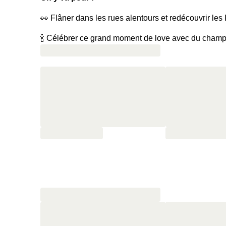
👀 Flâner dans les rues alentours et redécouvrir les
🍾 Célébrer ce grand moment de love avec du cham
🥐 Commencer la journée du lendemain par un petit-d
charcuteries, saumon, avocat, fromages, viennoiseri