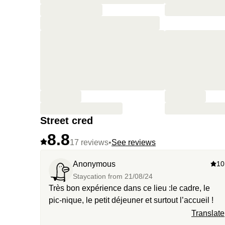
Street cred
8.8
17 reviews
•
See reviews
Anonymous
10
Staycation from
21/08/24
Très bon expérience dans ce lieu :le cadre, le
pic-nique, le petit déjeuner et surtout l’accueil !
Translate