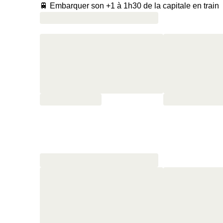
🚆 Embarquer son +1 à 1h30 de la capitale en train
🙌 Découvrir un superbe domaine naturel à Saint-Be
🌳 Passer sous les séquoias centenaires, faire le tou
🧳 Déposer ses affaires dans la chambre et filer deh
🧺 Récupérer son panier pique-nique et partir faire
🌮 Partager une farandole de produits locaux
🍾 Ouvrir une bouteille de vin en fin de journée
😴 Profiter du calme des lieux pour faire une vraie 
🥐 Ne pas passer à côté des petits-déjeuners du l