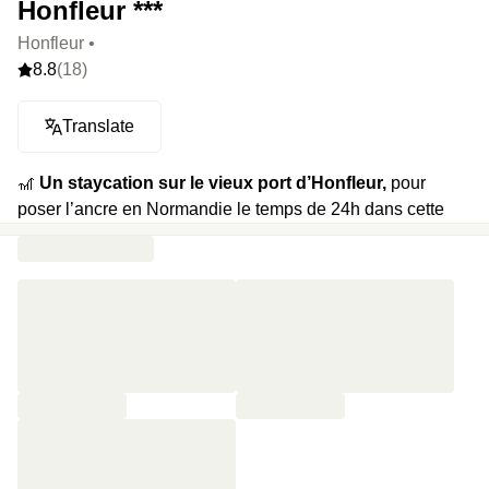
Honfleur ***
Honfleur •
8.8
(18)
Translate
🎢
Un staycation sur le vieux port d’Honfleur,
pour
poser l’ancre en Normandie le temps de 24h dans cette
grande maison et ancien relais de poste du 15ème siècle.
Vous serez à 15 petites minutes de Trouville et Deauville
et au premier rang pour voir les bateaux défiler.
🍿
Votre programme
: poser ses valises dans une belle
chambre avec vue sur le port, découvrir le pack “Big Love”
avec demi-bouteille de champagne, pétales de rose,
peignoirs et chaussons, petit-déjeuner avec viennoiseries
et confitures maison et late check-out repoussé à 13h30.
⭐️
Le highlight
: s’endormir fenêtres ouvertes sur le vieux