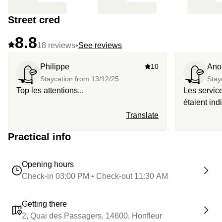
Street cred
8.8
18 reviews
•
See reviews
Philippe
10
Ano
Staycation from
13/12/25
Stay
Top les attentions...
Les servic
étaient ind
Translate
Practical info
Opening hours
Check-in 03:00 PM • Check-out 11:30 AM
Getting there
2, Quai des Passagers, 14600, Honfleur