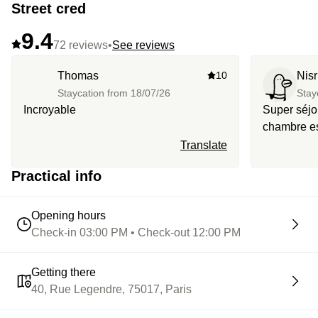
Street cred
9.4
72 reviews
•
See reviews
Thomas
10
Nisr
Staycation from
18/07/26
Stay
Incroyable
Super séjou
chambre est
petit déjeu
Translate
recommande
Practical info
Opening hours
Check-in 03:00 PM • Check-out 12:00 PM
Getting there
40, Rue Legendre, 75017, Paris