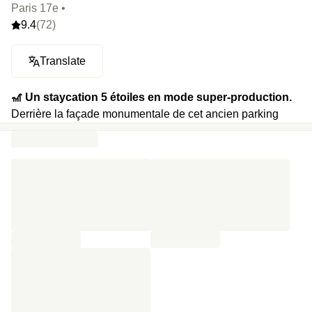
Paris 17e •
9.4
(72)
Translate
🎢 Un staycation 5 étoiles en mode super-production.
Derrière la façade monumentale de cet ancien parking
aérien, s'ouvre un monde parallèle et poétique de 10
000m² : rooftop panoramique (en saison), piscine semi-
olympique, restaurant bistronomique, jardin suspendu,
spa, riche agenda culturel (concerts, expositions, dîners à
thème) et… mur d’escalade. Un spot à grande échelle où
l’on respire et qui ne sacrifie aucun détail : ambiance béton
brute, matériaux organiques, chambre à la curation arty et
baignées de lumière, œuvres contemporaines au détour
des couloirs. On s’y réveille face au ciel, on plonge, on
grimpe, on se régale, puis on redescend sur terre avec un
cocktail signature. Une expérience complète, taillée pour