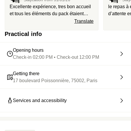
Excellente expérience, tres bon accueil
le repas à été
et tous les éléments du pack étaient
d’attente en
présents
dessert trè
Translate
serveur nou
Practical info
Opening hours
Check-in 02:00 PM • Check-out 12:00 PM
Getting there
17 boulevard Poissonnière, 75002, Paris
Services and accessibility