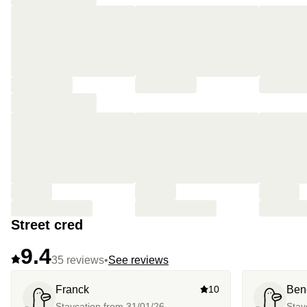
Street cred
9.4
35 reviews
•
See reviews
Franck
10
Ben
Staycation from
31/01/26
Stay