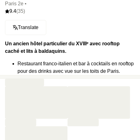
Paris 2e •
9.4
(35)
Translate
Un ancien hôtel particulier du XVIIIᵉ avec rooftop
caché et lits à baldaquins.
Restaurant franco-italien et bar à cocktails en rooftop
pour des drinks avec vue sur les toits de Paris.
Lits à baldaquin dans les chambres pour perdre ses
repères.
Massages assurés par des thérapeutes qui opèrent
dans les plus grands palaces parisiens.