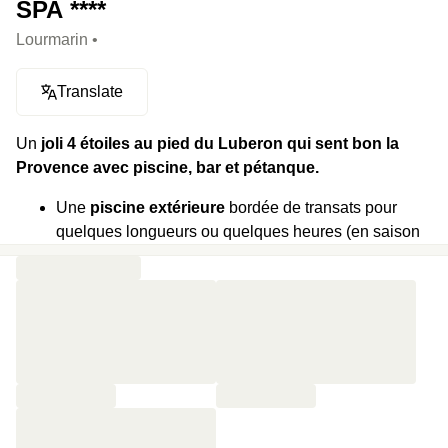
SPA ****
Lourmarin •
Translate
Un
joli 4 étoiles au pied du Luberon qui sent bon la
Provence avec piscine, bar et pétanque.
Une
piscine extérieure
bordée de transats pour
quelques longueurs ou quelques heures (en saison
estivale).
Un
bar au bord de l'eau
qui sert cocktails,
mocktails, planches à partager, glaces et petite
restauration.
Le centre de
Lourmarin accessible à pied
, pour
prolonger la journée au rythme du village.