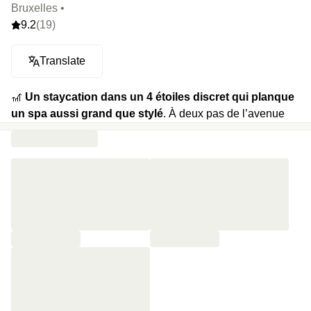
Bruxelles •
9.2
(19)
Translate
🎢
Un staycation dans un 4 étoiles discret qui planque
un spa aussi grand que stylé
. À deux pas de l’avenue
Louise, cette maison bien nommée mêle design léché,
éclairage feutré et confort maximal. On prend ses quartiers
dans une chambre habillée de matières naturelles, puis on
file dans le spa XXL : piscine chauffée, sauna en
amphithéâtre, jacuzzi, hammam immaculé.
⭐️
Le highlight :
ce spa de 600m2 au design impeccable.