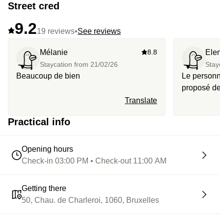
Street cred
9.2
19 reviews
•
See reviews
Mélanie
8.8
Ele
Staycation from
21/02/26
Stay
Beaucoup de bien
Le personne
proposé de
l’ascenseur
Translate
spa nécess
Practical info
afin qu’on
natation po
piscine du
Opening hours
Check-in 03:00 PM • Check-out 11:00 AM
Getting there
50, Chau. de Charleroi, 1060, Bruxelles