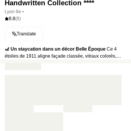
Handwritten Collection ****
Lyon 6e •
8.8
(8)
Translate
🎢 Un staycation dans un décor Belle Époque
Ce 4
étoiles de 1911 aligne façade classée, vitraux colorés,
escalier monumental, bar à cocktails soigné et chambre
ultra confort.