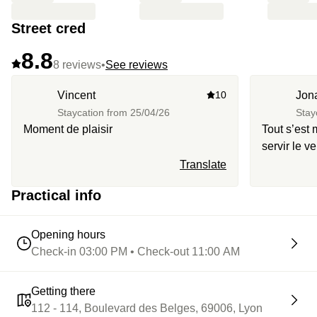
Street cred
8.8
8 reviews
•
See reviews
Vincent
10
Jon
Staycation from
25/04/26
Stay
Moment de plaisir
Tout s’est
servir le v
l’expérienc
Translate
de vin périmé Ma réservation n’
Practical info
enregistré 
minutes… J
pochette s
Opening hours
Check-in 03:00 PM • Check-out 11:00 AM
Getting there
112 - 114, Boulevard des Belges, 69006, Lyon