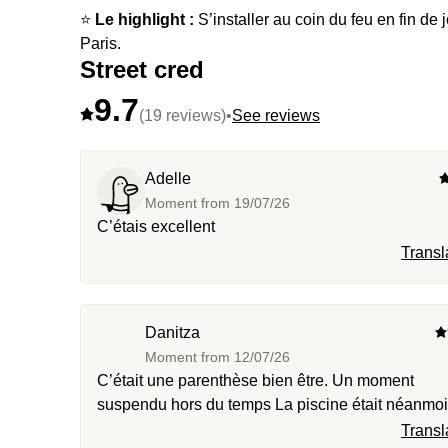
⭐️
Le highlight :
S’installer au coin du feu en fin 
Paris.
Street cred
9.7
(19 reviews)
•
See reviews
Adelle
Moment from
19/07/26
C’étais excellent
Transl
Danitza
Moment from
12/07/26
C’était une parenthèse bien être. Un moment
suspendu hors du temps La piscine était néanmoins
un peu bruyante à cause de cris d’enfants.
Transl