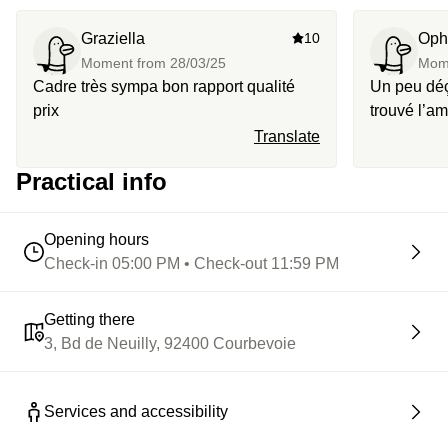
Mangue fraîche ou Patatas bravas, sauce Brava, sauce
Graziella
10
Oph
Aïoli
Moment from
28/03/25
Mom
🔥 Et en extra,
coupe de champagne et/ou dîner en deux
Cadre très sympa bon rapport qualité
Un peu dé
ou trois étapes, toujours avec cette vue spectaculaire.
prix
trouvé l’am
n’était pas
Translate
cocktail qu
Practical info
Par ailleu
Opening hours
Check-in 05:00 PM • Check-out 11:59 PM
Getting there
3, Bd de Neuilly, 92400 Courbevoie
Services and accessibility