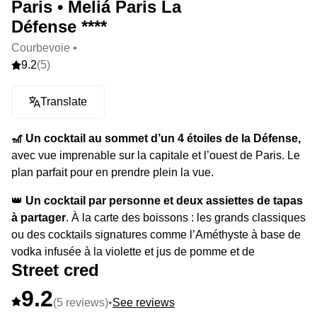
Paris • Meliá Paris La
Défense ****
Courbevoie •
9.2
(5)
Translate
🎢 Un cocktail au sommet d’un 4 étoiles de la Défense,
avec vue imprenable sur la capitale et l’ouest de Paris. Le
plan parfait pour en prendre plein la vue.
👑
Un cocktail par personne et deux assiettes de tapas
à partager
. À la carte des boissons : les grands classiques
ou des cocktails signatures comme l’Améthyste à base de
vodka infusée à la violette et jus de pomme et de
Street cred
cranberry.
9.2
⭐️ Le highlight :
les choix de tapas bien pensés avec les
(5 reviews)
•
See reviews
Croquetas de Jambon ibérique ou Maki Saumon fumé et