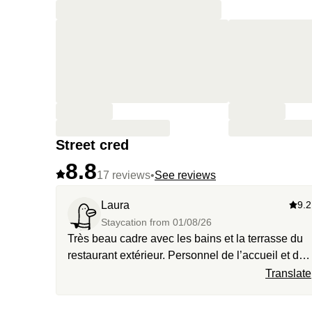
Street cred
8.8
17 reviews
•
See reviews
Laura
9.2
Staycation from
01/08/26
Très beau cadre avec les bains et la terrasse du
restaurant extérieur. Personnel de l’accueil et du
restaurant très aimable.
Translate