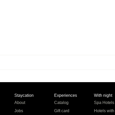
Staycation
Experiences
With night
About
Catalog
Spa Hotels
Jobs
Gift card
Hotels with