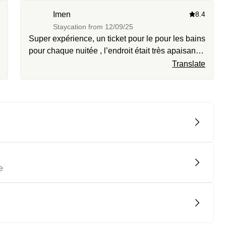
Imen
8.4
Staycation from
12/09/25
Super expérience, un ticket pour le pour les bains
pour chaque nuitée , l’endroit était très apaisant
et vraiment de qualités, on ne voit pas du tout la
Translate
différence entre nous et les clients de l’hôtel.
e