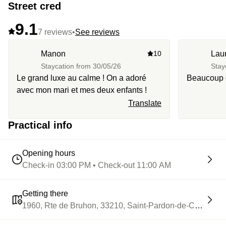
Street cred
9.1
7 reviews
•
See reviews
Manon
10
Lau
Staycation from
30/05/26
Stay
Le grand luxe au calme ! On a adoré
Beaucoup 
avec mon mari et mes deux enfants !
Translate
Practical info
Opening hours
Check-in 03:00 PM • Check-out 11:00 AM
Getting there
1960, Rte de Bruhon, 33210, Saint-Pardon-de-Conques