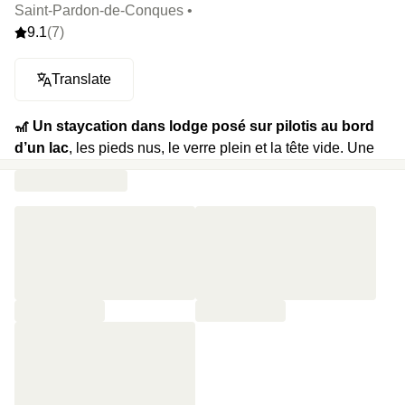
Saint-Pardon-de-Conques •
9.1
(7)
Translate
🎢 Un staycation dans lodge posé sur pilotis au bord
d’un lac
, les pieds nus, le verre plein et la tête vide. Une
terrasse pour le bain nordique (privé), un dîner livré au pas
de la porte (Saint-Jacques, risotto ou cordon bleu maison,
le menu change régulièrement), et un petit-déj au réveil,
sans bouger d’un coussin. Ajoutez un massage (en extra)
et une bouteille de vin, et vous tenez la définition du
lâcher-prise.
⭐️
Le highlight :
Le bain nordique avec vue lac, pour se
tremper la nuque pendant que le soleil plonge.