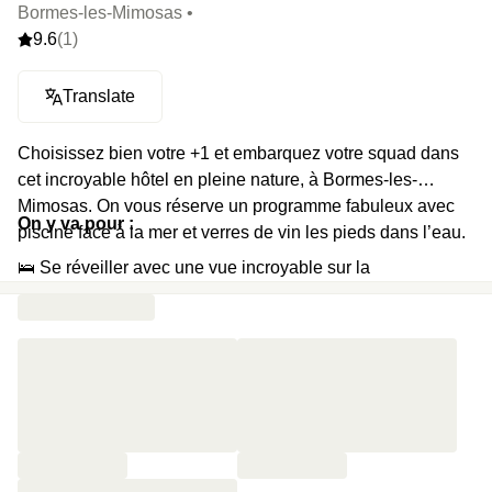
Bormes-les-Mimosas •
9.6
(1)
Translate
Choisissez bien votre +1 et embarquez votre squad dans
cet incroyable hôtel en pleine nature, à Bormes-les-
Mimosas. On vous réserve un programme fabuleux avec
On y va pour :
piscine face à la mer et verres de vin les pieds dans l’eau.
🛌 Se réveiller avec une vue incroyable sur la
Méditerranée et les îles d’Or
🐬 Nager dans une piscine extérieure face à la mer
🍷 Profiter de deux verres de vin au bord de la piscine
⏰ Faire une grasse matinée avec un check-out repoussé
à 12h