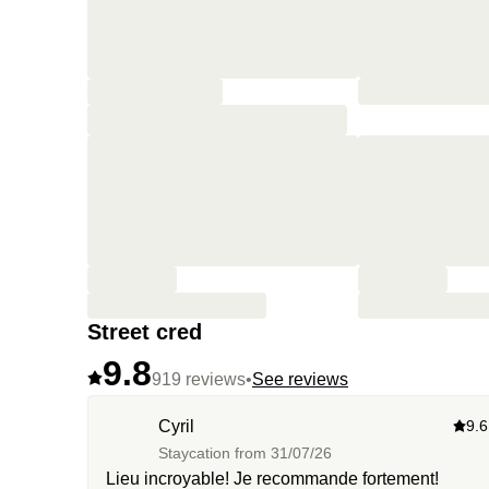
Street cred
9.8
919 reviews
•
See reviews
Cyril
9.6
Staycation from
31/07/26
Lieu incroyable! Je recommande fortement!