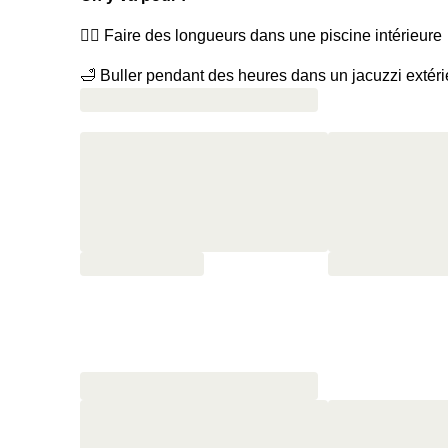
🏊‍♀️ Faire des longueurs dans une piscine intérieure
🛁 Buller pendant des heures dans un jacuzzi extéri
🏖 Prendre un bain de soleil dans un lagon bordé d
🔥 Poser son peignoir à l’entrée d’un sauna au sel 
🌋 Éliminer les toxines dans un hammam bien chau
❄️ Se détendre dans une snow cave glacée
🧁 Être accueilli.es par un assortiment de mignardi
🥐 Commencer la journée du lendemain par un petit-
crêpes, gaufres, tartines, confitures, céréales, salad
🥘 Inviter son +1 pour un dîner au Dolce Provenza
(
🍾 Prolonger les festivités avec une bouteille de c