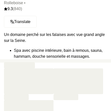
Rolleboise •
9.3
(840)
Translate
Un domaine perché sur les falaises avec vue grand angle
sur la Seine.
Spa avec piscine intérieure, bain à remous, sauna,
hammam, douche sensorielle et massages.
Un restaurant étoilé Michelin avec vue panoramique,
un autre en mode bistrot dans un décor de jolie
brocante.
Activités en plein air avec cinéma privé, tennis,
molkky, pétanque, et piscine extérieure.