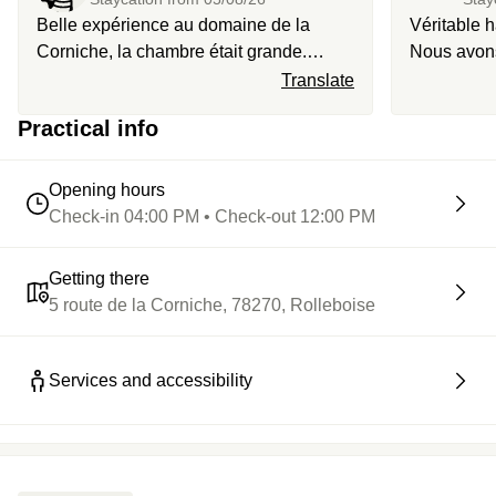
Belle expérience au domaine de la
Véritable h
Corniche, la chambre était grande.
Nous avons
Toutefois, le dîner au bistro a été très
en famille,
Translate
long en raison du service. Le hammam
époustoufla
Practical info
au spa ne fonctionnait pas. Le petit-
également p
déjeuner en buffet était copieux, et la
notamment 
vue très agréable.
Opening hours
Check-in 04:00 PM • Check-out 12:00 PM
Getting there
5 route de la Corniche, 78270, Rolleboise
Services and accessibility