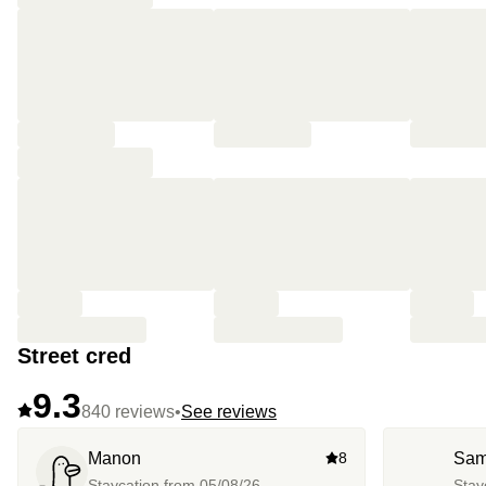
Street cred
9.3
840 reviews
•
See reviews
Manon
8
Sam
Staycation from
05/08/26
Stay