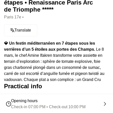
étapes • Renaissance Paris Arc
de Triomphe *****
Paris 17e •
Translate
💎 Un festin méditerranéen en 7 étapes sous les
verrières d’un 5 étoiles aux portes des Champs.
Le 8
mars, le chef Amine Ifakren transforme votre assiette en
terrain d’exploration : sphère de tomate explosive, foie
gras charbonné plongé dans un consommé de sumac,
carré de sol escorté d’anguille fumée et pigeon twisté au
vadouvan. Chaque plat a son complice : un Grand Cru
Practical info
d’exception, sélectionné pour sublimer les saveurs (en
extra). Le tout rythmé par un live musical, parce que la
haute gastronomie mérite aussi sa bande-son.
Opening hours
Check-in 07:00 PM • Check-out 10:00 PM
⭐️ Le highlight :
Une expérience sensorielle en sept