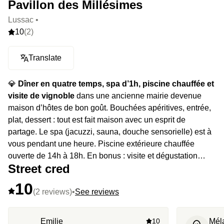
Pavillon des Millésimes
Lussac •
10
(2)
Translate
💎
Dîner en quatre temps, spa d’1h, piscine chauffée et
visite de vignoble
dans une ancienne mairie devenue
maison d’hôtes de bon goût. Bouchées apéritives, entrée,
plat, dessert : tout est fait maison avec un esprit de
partage. Le spa (jacuzzi, sauna, douche sensorielle) est à
vous pendant une heure. Piscine extérieure chauffée
ouverte de 14h à 18h. En bonus : visite et dégustation
Street cred
dans un château local.
10
(2 reviews)
•
See reviews
Emilie
10
Mél