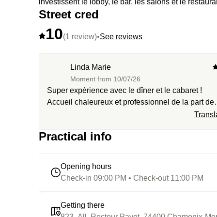
investissent le lobby, le bar, les salons et le rest
Street cred
10
(1 review)
•
See reviews
Linda Marie
Moment from
10/07/26
Super expérience avec le dîner et le cabaret !
Accueil chaleureux et professionnel de la part de
l’équipe et le super groupe de
Transl
danseuses/chanteuses. Seul petit bémol, manqu
Practical info
d’option veggie dans la composition du menu…
sinon rien à redire! See you!
Opening hours
Check-in 09:00 PM • Check-out 11:00 PM
Getting there
823, All. Recteur Payot, 74400 Chamonix-Mo