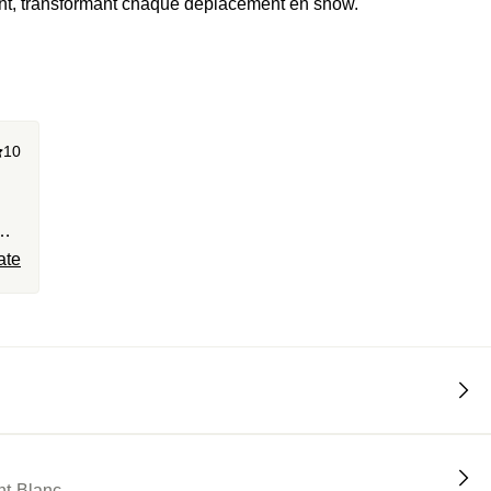
aurant, transformant chaque déplacement en show.
10
ate
e
nt-Blanc