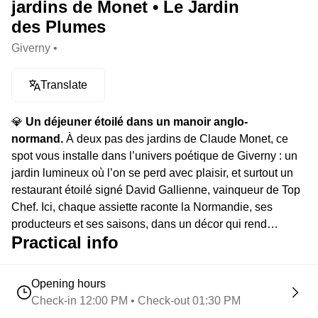
jardins de Monet • Le Jardin
des Plumes
Giverny •
Translate
💎
Un déjeuner étoilé dans un manoir anglo-
normand.
À deux pas des jardins de Claude Monet, ce
spot vous installe dans l’univers poétique de Giverny : un
jardin lumineux où l’on se perd avec plaisir, et surtout un
restaurant étoilé signé David Gallienne, vainqueur de Top
Chef. Ici, chaque assiette raconte la Normandie, ses
producteurs et ses saisons, dans un décor qui rend
Practical info
hommage à Monet et à la lumière impressionniste.
Opening hours
Check-in 12:00 PM • Check-out 01:30 PM