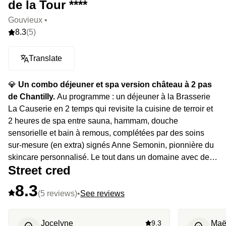
de la Tour ****
Gouvieux •
8.3
(5)
Translate
💎
Un combo déjeuner et spa version château à 2 pas
de Chantilly.
Au programme : un déjeuner à la Brasserie
La Causerie en 2 temps qui revisite la cuisine de terroir et
2 heures de spa entre sauna, hammam, douche
sensorielle et bain à remous, complétées par des soins
sur-mesure (en extra) signés Anne Semonin, pionnière du
skincare personnalisé. Le tout dans un domaine avec des
Street cred
arbres centenaires comme décor.
8.3
(5 reviews)
•
See reviews
Jocelyne
9.3
Maë