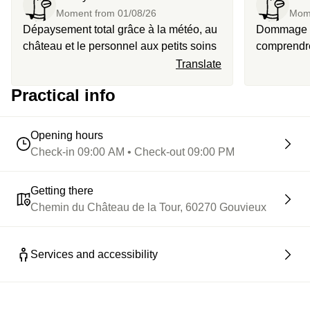
Moment from
01/08/26
Mom
Dépaysement total grâce à la météo, au
Dommage p
château et le personnel aux petits soins
comprendre 
quoi on ava
Translate
l’offre, le
Practical info
Cependant 
bon. Interd
dommage
Opening hours
Check-in 09:00 AM • Check-out 09:00 PM
Getting there
Chemin du Château de la Tour, 60270 Gouvieux
Services and accessibility