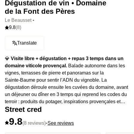
Dégustation de vin • Domaine
de la Font des Pères
Le Beausset •
9.8
(8)
Translate
💎
Visite libre + dégustation + repas 3 temps dans un
domaine viticole provençal.
Balade autonome dans les
vignes, terrasses de pierre et panoramas sur la
Sainte‑Baume pour sentir l’ADN du vignoble. La
dégustation déroule ensuite les cuvées du domaine, avant
un déjeuner ou dîner en 3 temps qui reprend les codes du
terroir : produits du potager, inspirations provençales et
Street cred
accords maison. Décor authentique : pierre, bois,
restanques, douceur agricole assumée.
9.8
(8 reviews)
•
See reviews