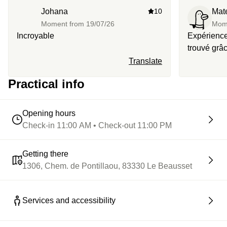
Johana
10
Mat
Moment from
19/07/26
Mom
Incroyable
Expérience
trouvé grâc
Translate
Practical info
Opening hours
Check-in 11:00 AM • Check-out 11:00 PM
Getting there
1306, Chem. de Pontillaou, 83330 Le Beausset
Services and accessibility