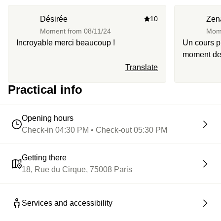
Désirée
10
Zen
Moment from
08/11/24
Mom
Incroyable merci beaucoup !
Un cours privé
moment de 
Quel beau 
Translate
Practical info
Opening hours
Check-in 04:30 PM • Check-out 05:30 PM
Getting there
18, Rue du Cirque, 75008 Paris
Services and accessibility