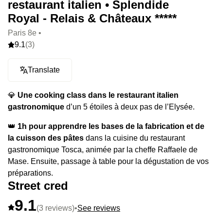
restaurant italien • Splendide
Royal - Relais & Châteaux *****
Paris 8e •
9.1
(3)
Translate
💎
Une cooking class dans le restaurant italien
gastronomique
d’un 5 étoiles à deux pas de l’Elysée.
👑
1h pour apprendre les bases de la fabrication et de
la cuisson des pâtes
dans la cuisine du restaurant
gastronomique Tosca, animée par la cheffe Raffaele de
Mase. Ensuite, passage à table pour la dégustation de vos
préparations.
Street cred
⭐️
Le highlight :
la légende raconte que les lieux abritaient
9.1
l’ancienne résidence de Pierre Cardin.
(3 reviews)
•
See reviews