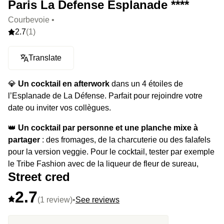
Paris La Defense Esplanade ****
Courbevoie •
2.7
(1)
Translate
💎
Un cocktail en afterwork
dans un 4 étoiles de
l’Esplanade de La Défense. Parfait pour rejoindre votre
date ou inviter vos collègues.
👑
Un cocktail par personne et une planche mixe à
partager
: des fromages, de la charcuterie ou des falafels
pour la version veggie. Pour le cocktail, tester par exemple
le Tribe Fashion avec de la liqueur de fleur de sureau,
Street cred
mandarine, vin blanc, mousse de Champagne maison.
2.7
⭐️
Le highlight
: il y a des jeux de société à disposition !
(1 review)
•
See reviews