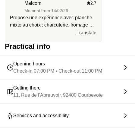
Malcom
2.7
Moment from
14/02/26
Propose une expérience avec planche
mixte au choix : charcuterie, fromage ou
option végane. Propose une série de
Translate
cocktails. Mais à l'arrivée, nous avons
Practical info
eu droit à de malheureux sandwichs
triangles et des falafels, et sept choix de
cocktails. A fuir
Opening hours
Check-in 07:00 PM • Check-out 11:00 PM
Getting there
11, Rue de l'Abreuvoir, 92400 Courbevoie
Services and accessibility