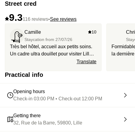
Street cred
9.3
116 reviews
•
See reviews
Camille
10
Chri
Staycation from
27/07/26
Stay
Très bel hôtel, accueil aux petits soins.
Formidable
Un cadre ultra douillet pour visiter Lille
la dernièr
en douceur. Le petit déjeuner est
l’accueil, l
Translate
excellent!
laissée par
Practical info
!…
Opening hours
Check-in 03:00 PM • Check-out 12:00 PM
Getting there
32, Rue de la Barre, 59800, Lille