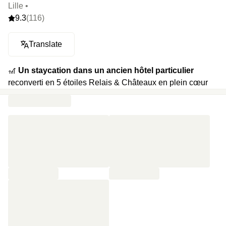
Lille •
9.3
(116)
Translate
🎢
Un staycation dans un ancien hôtel particulier
reconverti en 5 étoiles Relais & Châteaux en plein cœur
du vieux Lille. Cette bâtisse de 1736 est le mélange parfait
entre architecture classique et décoration au style
contemporain.
🍿
Votre programme :
balade dans les ruelles du Vieux-
Lille, coupe de champagne en soirée, grande chambre de
25 m² minimum avec lit queen-size, petit-déjeuner le
lendemain et départ repoussé à 14h en late check-out.
⭐️
Le highlight :
chaque chambre conserve le plafond et
les menuiseries d’époque et est dédiée à un poème de
Baudelaire, reproduit sur les murs en liminaire.