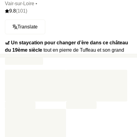
Vair-sur-Loire •
9.8
(101)
Translate
🎢 Un staycation pour changer d’ère
dans ce château
du 19ème siècle
tout en pierre de Tuffeau et son grand
domaine alentour pour partir à l’aventure avant de mieux
retrouver sa chambre, sa cheminée et la vie de roi que
vous méritez.
🍿
Votre programme
: exploration des jardins du château,
bouteille de vin local, plongeon dans la piscine chauffée
(en saison estivale), pétales de rose, bougies à la nuit
tombée et petit-déjeuner dans le Petit Salon.
⭐️
Le highlight
: Se balader bras dessus-dessous avec
son +1 à travers les 6 hectares du domaine du château
entre forêt, prairie, étang.