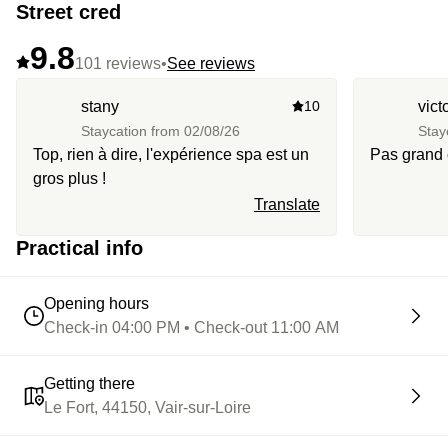
Street cred
9.8
101 reviews
•
See reviews
stany
10
vict
Staycation from
02/08/26
Stay
Top, rien à dire, l'expérience spa est un
Pas grand
gros plus !
Translate
Practical info
Opening hours
Check-in 04:00 PM • Check-out 11:00 AM
Getting there
Le Fort, 44150, Vair-sur-Loire