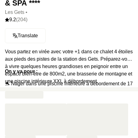
& SPA ****
Les Gets •
9.2
(204)
Translate
Vous partez en virée avec votre +1 dans ce chalet 4 étoiles
aux pieds des pistes de la station des Gets. Préparez-vous
à vivre quelques heures grandioses en peignoir entre un
On y va pour :
espace bien-être de 800m2, une brasserie de montagne et
une piscine intérieure XXL à débordement.
🐬 Nager dans une piscine intérieure à débordement de 17
mètres
👣 Se détendre en alternant entre un bain de pied chaud et
froid
🔥 Faire monter la température dans un sauna
🌋 S’offrir une session hammam avec son +1