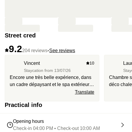
Street cred
9.2
204 reviews
•
See reviews
Vincent
10
Lau
Staycation from
13/07/26
Stay
Encore une très belle expérience, dans
Chambre s
un cadre dépaysant et le spa extérieur
déco chale
est top
placé au c
Translate
et grande p
Practical info
complet
Opening hours
Check-in 04:00 PM • Check-out 10:00 AM