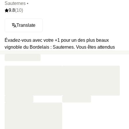
Sauternes •
9.8
(10)
Translate
Évadez-vous avec votre +1 pour un des plus beaux
vignoble du Bordelais : Sauternes. Vous êtes attendus
dans un château du XVIIe siècle au milieu d’un vignoble
de 70 hectares le temps d'un séjour.
On y va pour :
🛌 Ouvrir les volets de sa chambre face à un magnifique
vignoble
👀 Visiter un chai éco responsable de 2500m2
🍇 Participer à une dégustation de vin blanc sec,
Sauternes et Château d'Arche Grand Cru classé.