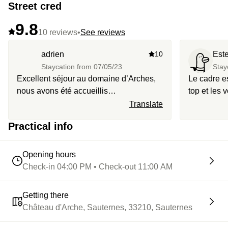
Street cred
9.8
10 reviews
•
See reviews
adrien
10
Este
Staycation from
07/05/23
Stay
Excellent séjour au domaine d’Arches,
Le cadre e
nous avons été accueillis
top et les 
merveilleusement bien dans un cadre
un plus pou
Translate
idyllique. L’apéritif était copieux et de
bout sur la
Practical info
qualité tout comme le petit déjeuner.
Nous recommandons vivement pour une
escapade dans les vignobles
Opening hours
Check-in 04:00 PM • Check-out 11:00 AM
Getting there
Château d'Arche, Sauternes, 33210, Sauternes