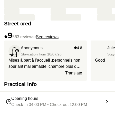
Street cred
9
563 reviews
•
See reviews
Anonymous
4.8
Jul
Staycation from
18/07/26
Stay
Mises à part à l’accueil ,personnels non
Good
souriant mal aimable, chambre plus que
moyenne, option pétales de rose que j
Translate
attend encore, petit dejeûer a peine
Practical info
remis quand les produits s’épuise,
service déplorable étant du métier …
une déception pour moi
Opening hours
Check-in 04:00 PM • Check-out 12:00 PM