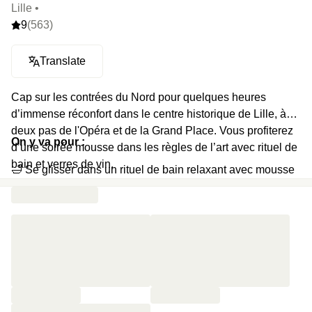
Lille •
9
(563)
Translate
Cap sur les contrées du Nord pour quelques heures
d’immense réconfort dans le centre historique de Lille, à
deux pas de l'Opéra et de la Grand Place. Vous profiterez
On y va pour :
d’une soirée mousse dans les règles de l’art avec rituel de
bain et verres de vin.
🛁 Se glisser dans un rituel de bain relaxant avec mousse
parfumée et sels de bain
🔥 Éliminer les toxines dans un sauna bien chaud
🍷 S’installer au bar pour trinquer avec deux verres de vin
🏋️‍♀️ Alterner squats, pompes et burpees dans un espace
fitness