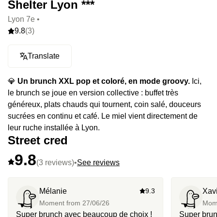
Shelter Lyon ***
Lyon 7e •
9.8
(3)
Translate
💎
Un brunch XXL pop et coloré, en mode groovy.
Ici,
le brunch se joue en version collective : buffet très
généreux, plats chauds qui tournent, coin salé, douceurs
sucrées en continu et café. Le miel vient directement de
leur ruche installée à Lyon.
Street cred
9.8
(3 reviews)
•
See reviews
Mélanie
9.3
Xav
Moment from
27/06/26
Mom
Super brunch avec beaucoup de choix !
Super brun