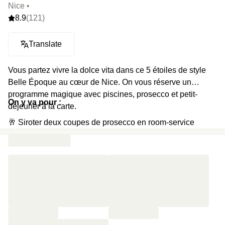
Nice •
8.9
(121)
Translate
Vous partez vivre la dolce vita dans ce 5 étoiles de style
Belle Époque au cœur de Nice. On vous réserve un
programme magique avec piscines, prosecco et petit-
On y va pour :
déjeuner à la carte.
🥂 Siroter deux coupes de prosecco en room-service
🐬 Plonger dans une piscine intérieure bleu lagon secrète,
faire quelques longueurs dans la piscine extérieure (en
saison)
🏋️‍♀️ Brûler quelques calories dans une salle de fitness
🥐 Commencer la journée du lendemain par un petit-
déjeuner à la carte