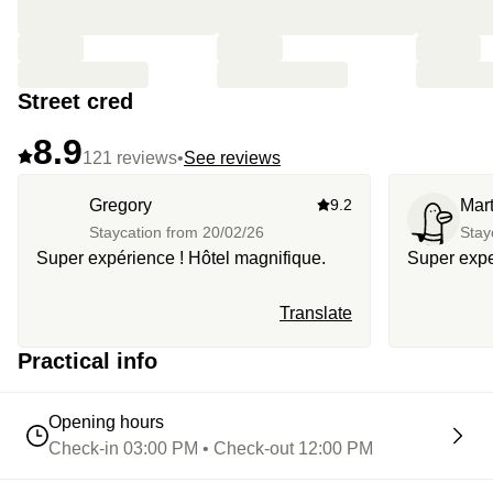
Street cred
8.9
121 reviews
•
See reviews
Gregory
9.2
Mar
Staycation from
20/02/26
Stay
Super expérience ! Hôtel magnifique.
Super exp
Translate
Practical info
Opening hours
Check-in 03:00 PM • Check-out 12:00 PM