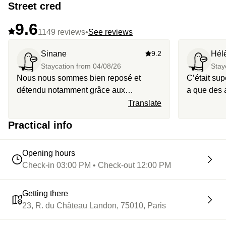
Street cred
9.6
1149 reviews
•
See reviews
Sinane
9.2
Hél
Staycation from
04/08/26
Stay
Nous nous sommes bien reposé et
C’était sup
détendu notamment grâce aux
a que des a
équipement spa
cette expérience. J’ai 
Translate
précieux 
Practical info
lui offrir 
Opening hours
Check-in 03:00 PM • Check-out 12:00 PM
Getting there
23, R. du Château Landon, 75010, Paris