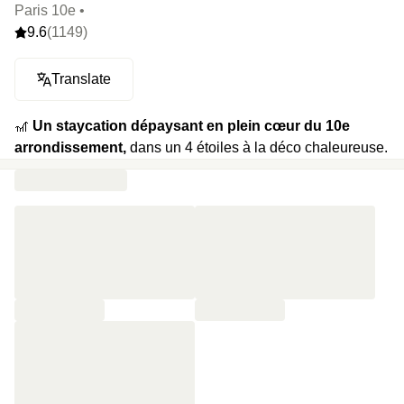
Paris 10e •
9.6
(1149)
Translate
🎢
Un staycation dépaysant en plein cœur du 10e
arrondissement,
dans un 4 étoiles à la déco chaleureuse.
🍿 Votre programme :
Accès au spa avec piscine de 18 m
et sauna, cocktail signature au choix et petit-déjeuner le
lendemain matin.
⭐️
Le highlight :
La carte des cocktails signature, sur
laquelle on retrouve par exemple le Teatail Party à base de
vodka Pyla, café, fleur d’oranger et thé vert Gunpowder, ou
le White Lady Wakame à base de Gin L’Acrobate, citron,
fleur de sureau et algues.
🔥
Et plein d’extras :
des formules entrée - plat - dessert