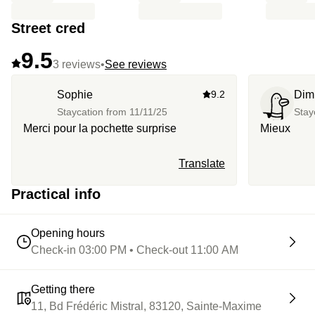
Street cred
9.5
3 reviews
•
See reviews
Sophie
9.2
Dimi
Staycation from
11/11/25
Stay
Merci pour la pochette surprise
Mieux
Translate
Practical info
Opening hours
Check-in 03:00 PM • Check-out 11:00 AM
Getting there
11, Bd Frédéric Mistral, 83120, Sainte-Maxime