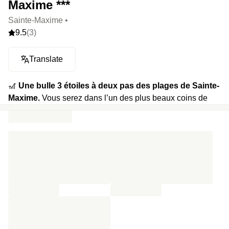
Maxime ***
Sainte-Maxime •
9.5
(3)
Translate
🎢
Une bulle 3 étoiles à deux pas des plages de Sainte-
Maxime.
Vous serez dans l’un des plus beaux coins de
Provence, plongés dans l’univers du peintre Henri Matisse
avec cette bâtisse typique, ses volets persiennes et ses
tuiles génoises. Et vous comprenez très vite pourquoi il est
tombé amoureux de cette partie du sud de la France.
🍿
Votre programme :
journée plage, puis piscine
extérieure dans le jardin, verres de rosés et petits-
déjeuners.
⭐️
Le highlight :
pouvoir passer de la piscine à la plage et
de la plage à la piscine en faisant seulement quelques