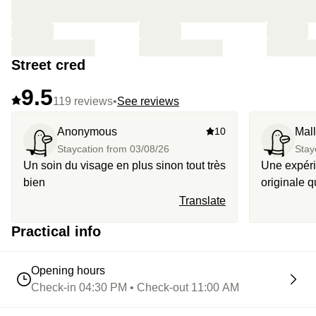
Street cred
9.5
119 reviews
•
See reviews
Anonymous
10
Mal
Staycation from
03/08/26
Stay
Un soin du visage en plus sinon tout très
Une expéri
bien
originale
plaisir ! Petit point à prendre en compte :
Translate
les toilett
Practical info
situées à c
pluie, cel
pratique.
Opening hours
Check-in 04:30 PM • Check-out 11:00 AM