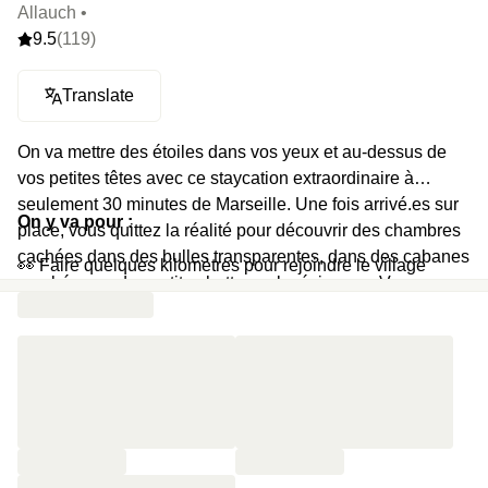
Allauch •
9.5
(119)
Translate
On va mettre des étoiles dans vos yeux et au-dessus de
vos petites têtes avec ce staycation extraordinaire à
seulement 30 minutes de Marseille. Une fois arrivé.es sur
On y va pour :
place, vous quittez la réalité pour découvrir des chambres
cachées dans des bulles transparentes, dans des cabanes
👀 Faire quelques kilomètres pour rejoindre le village
perchées ou des petites huttes polynésiennes. Vous serez
paisible d’Allauch
en pleine nature, sans aucun vis-à-vis, juste vous, votre +1
et le ciel étoilé à la nuit tombée.
🌳 S'arrêter en pleine nature et découvrir ce petit paradis
caché au cœur de la Provence
🧳 Déposer ses affaires dans votre petite hutte tout confort
🔥 Si vous nous demandez, c’est coup de cœur pour les
bulles