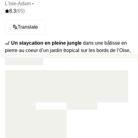
L'Isle-Adam •
8.3
(65)
Translate
🎢
Un staycation en pleine jungle
dans une bâtisse en
pierre au coeur d’un jardin tropical sur les bords de l’Oise,
à seulement 1h de Paris.
🍿
Votre programme
: check-in au paradis avec deux
cocktails de bienvenue, découverte de l’hôtel ambiance
jungle et safari avec ses arbres en intérieur, petit-déjeuner
et late check-out jusqu’à 12H. Du jeudi au samedi, soirée
DJ au restaurant : on vous a réserver les chambres les
plus au calme si vous ne souhaitez pas être de la partie.
⭐️
Le highlight
: l’impression de faire un safari sans escale
avec la girafe géante du bar restaurant et son plafond
végétal.