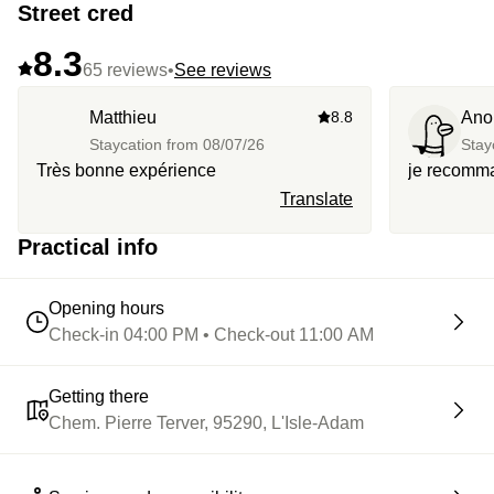
Street cred
8.3
65 reviews
•
See reviews
Matthieu
8.8
Ano
Staycation from
08/07/26
Stay
Très bonne expérience
je recomma
Translate
Practical info
Opening hours
Check-in 04:00 PM • Check-out 11:00 AM
Getting there
Chem. Pierre Terver, 95290, L'Isle-Adam