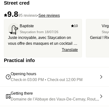
Street cred
9.8
95 reviews
•
See reviews
Baptiste
10
Virg
Staycation from
18/07/26
Stay
Juste incroyable, avec Staycation on
Genial ! Ri
vous offre des masques et un cocktail au
james bar. Le lieu est idéal pour une
Translate
petite viré en couple.
Practical info
Opening hours
Check-in 03:00 PM • Check-out 12:00 PM
Getting there
Domaine de l’Abbaye des Vaux-De-Cernay, Route d'Auffa