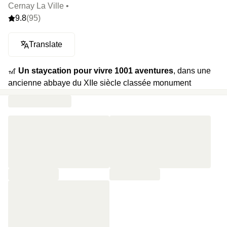
Cernay La Ville •
9.8
(95)
Translate
🎢
Un staycation pour vivre 1001 aventures
, dans une
ancienne abbaye du XIIe siècle classée monument
historique et transformée en un immense terrain de jeu
avec gaming-room, barques, vélos, piscine chauffée, etc.
Ici, chaque porte ouvre sur une nouvelle aventure, et la
décoration, qui rappelle Poudlard, vous transporte dans un
manoir fantastique et rustique, où chaque détail raconte
une histoire.
🍿
Au programme, accès libre à toutes les activités du
domaine
: gaming-room de 200m², cinéma avec 3
séances par jour, barques et pédalos sur le lac, salle de
fitness, balade à vélo piscine chauffée, etc. Goûter et
cocktail classique ou signature au James’ Bar en fin