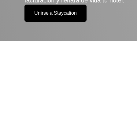
facturación y llenará de vida tu hotel.
Unirse a Staycation
¿POR 
H
Por eso mismo na