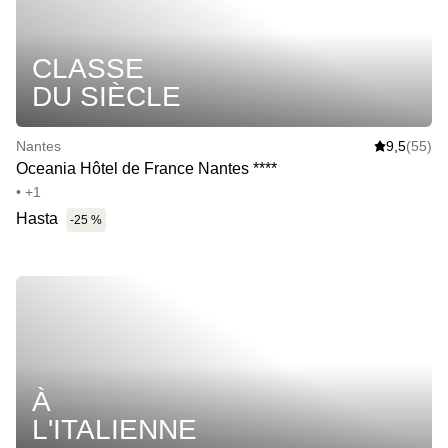
CLASSE
DU SIÈCLE
Nantes
9,5
(55)
Oceania Hôtel de France Nantes ****
• +1
Hasta
-25 %
À
L'ITALIENNE