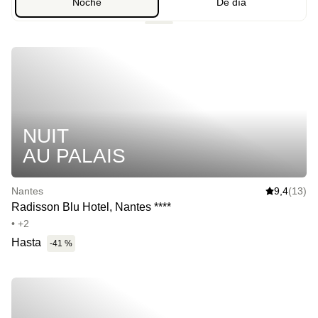
Noche
De día
NUIT
AU PALAIS
Nantes
9,4
(13)
Radisson Blu Hotel, Nantes ****
• +2
Hasta
-41 %